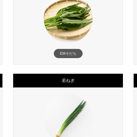
EMそだち
若ねぎ