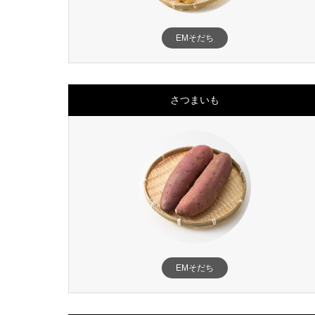
EMそだち
さつまいも
EMそだち