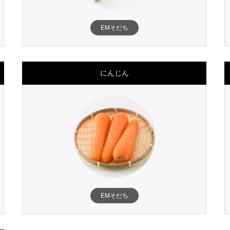
EMそだち
にんじん
EMそだち