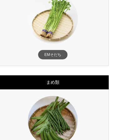
EMそだち
まめ類