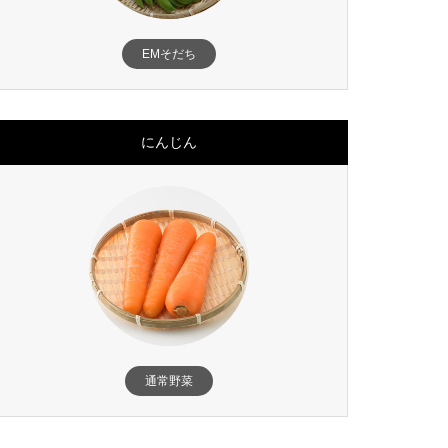
EMそだち
にんじん
通常野菜