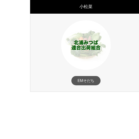
小松菜
EMそだち